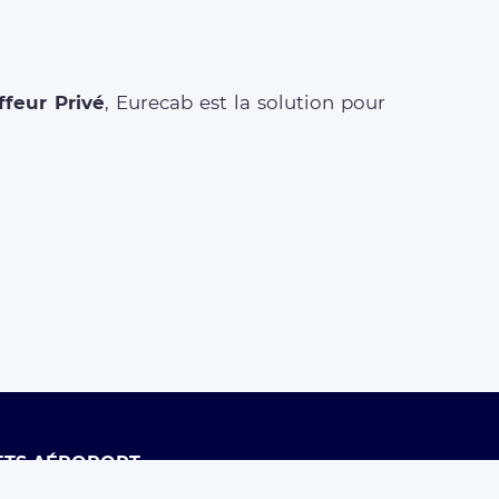
feur Privé
, Eurecab est la solution pour
ETS AÉROPORT