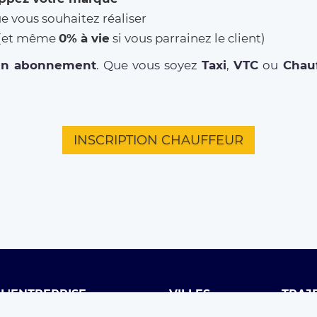
ue vous souhaitez réaliser
% (et même
0% à vie
si vous parrainez le client)
un abonnement
. Que vous soyez
Taxi
,
VTC
ou
Chauf
INSCRIPTION CHAUFFEUR
L'ENTREPRISE
VILLES
TRAJ