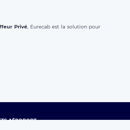
feur Privé
, Eurecab est la solution pour
ETS AÉROPORT