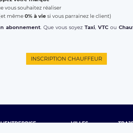
ue vous souhaitez réaliser
% (et même
0% à vie
si vous parrainez le client)
un abonnement
. Que vous soyez
Taxi
,
VTC
ou
Chauf
INSCRIPTION CHAUFFEUR
L'ENTREPRISE
VILLES
TRAJ