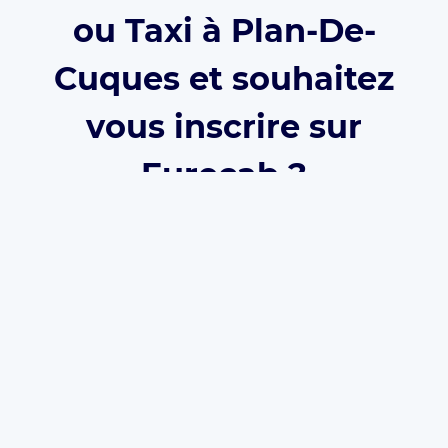
ou Taxi à Plan-De-
Cuques et souhaitez
vous inscrire sur
Eurecab ?
Développez votre activité grâce à Eurecab :
Vous
décidez de vos prix
Vous
travaillez pour vous
et
développez votre
marque
Vous choisissez le type de courses que vous
souhaitez réaliser
Les commissions sont réduite à 12% (et même
0% à vie
si vous parrainez le client)