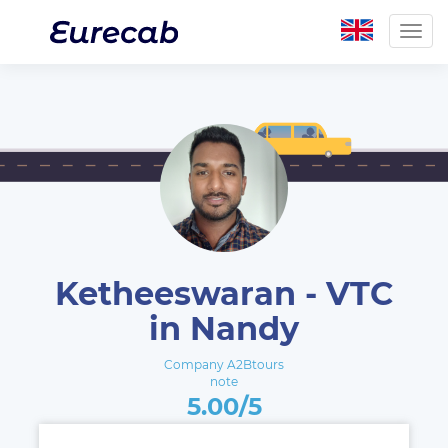
Togg
navig
Ketheeswaran - VTC
in Nandy
Company A2Btours
note
5.00/5