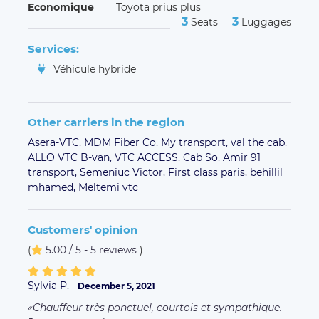
Economique
Toyota prius plus
3
3
Seats
Luggages
Services:
Véhicule hybride
Other carriers in the region
Asera-VTC,
MDM Fiber Co,
My transport,
val the cab,
ALLO VTC B-van,
VTC ACCESS,
Cab So,
Amir 91
transport,
Semeniuc Victor,
First class paris,
behillil
mhamed,
Meltemi vtc
Customers' opinion
(
5.00 / 5 - 5 reviews
)
Sylvia P.
December 5, 2021
Chauffeur très ponctuel, courtois et sympathique.