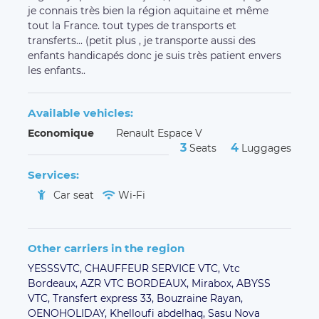
je connais très bien la région aquitaine et même
tout la France. tout types de transports et
transferts... (petit plus , je transporte aussi des
enfants handicapés donc je suis très patient envers
les enfants..
Available vehicles:
Economique
Renault Espace V
3
4
Seats
Luggages
Services:
Car seat
Wi-Fi
Other carriers in the region
YESSSVTC,
CHAUFFEUR SERVICE VTC,
Vtc
Bordeaux,
AZR VTC BORDEAUX,
Mirabox,
ABYSS
VTC,
Transfert express 33,
Bouzraine Rayan,
OENOHOLIDAY,
Khelloufi abdelhaq,
Sasu Nova