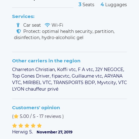
3
4
Seats
Luggages
Services:
Car seat
Wi-Fi
Protect: optimal health security, partition,
disinfection, hydro-alcoholic gel
Other carriers in the region
Charreton Christian,
Koffi vtc,
F A vtc,
J2Y NEGOCE,
Top Gones Driver,
fipacvtc,
Guillaume vtc,
ARYANA
VTC,
MIRIBEL VTC,
TRANSPORTS BDP,
Myvtcity,
VTC
LYON chauffeur privé
Customers' opinion
(
5.00 / 5 - 17 reviews
)
Herwig S.
November 27, 2019