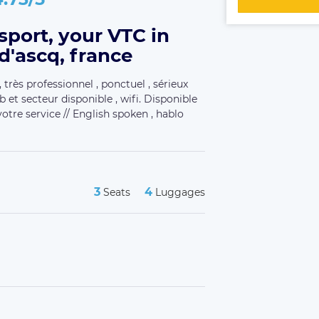
sport, your VTC in
d'ascq, france
très professionnel , ponctuel , sérieux
b et secteur disponible , wifi. Disponible
votre service // English spoken , hablo
3
4
Seats
Luggages