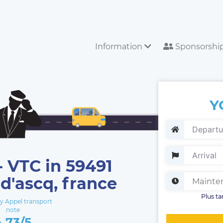
Information
Sponsorshi
Y
 VTC in 59491
-d'ascq, france
Plus ta
 Appel transport
note
4.73/5