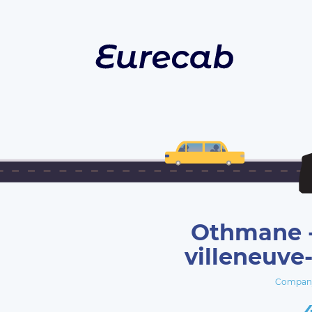
Othmane -
villeneuve
Company