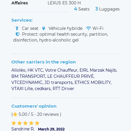
Affaires
LEXUS ES 300 H
4
3
Seats
Luggages
Services:
Car seat
Véhicule hybride
Wi-Fi
Protect: optimal health security, partition,
disinfection, hydro-alcoholic gel
Other carriers in the region
Alloléo,
HK VTC,
Votre Chauffeur,
EIRL Marzak Najib,
BM TRANSPORT,
LE CHAUFFEUR PRIVÉ,
VTCEDYNAMIC,
JD transports,
ETHICS MOBILITY,
VTAXI Lille,
cedkars,
RTT Driver
Customers' opinion
(
5.00 / 5 - 20 reviews
)
Sandrine R.
March 29, 2022