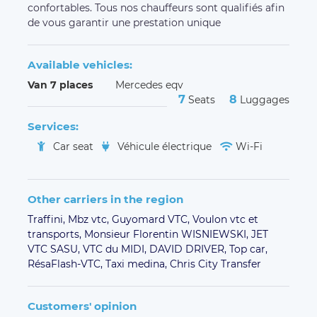
confortables. Tous nos chauffeurs sont qualifiés afin
de vous garantir une prestation unique
Available vehicles:
Van 7 places
Mercedes eqv
7
8
Seats
Luggages
Services:
Car seat
Véhicule électrique
Wi-Fi
Other carriers in the region
Traffini,
Mbz vtc,
Guyomard VTC,
Voulon vtc et
transports,
Monsieur Florentin WISNIEWSKI,
JET
VTC SASU,
VTC du MIDI,
DAVID DRIVER,
Top car,
RésaFlash-VTC,
Taxi medina,
Chris City Transfer
Customers' opinion