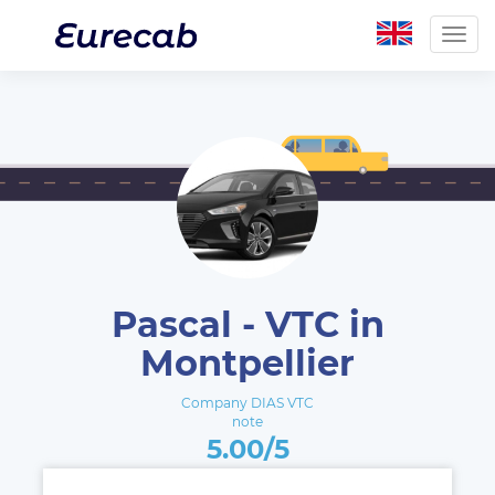
Togg
navig
Pascal - VTC in
Montpellier
Company DIAS VTC
note
5.00/5