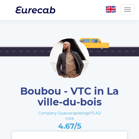
Togg
navig
Boubou - VTC in La
ville-du-bois
Company Duawaraprestige75 AD
note
4.67/5