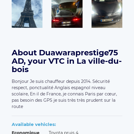
route
Available vehicles:
Economique
Toyota pruis 4
4
3
Seats
Luggages
Services:
Car seat
Véhicule hybride
Wi-Fi
Other carriers in the region
DelwinDiatezo,
VTC PRESTIGE 91,
UBNMOBI
RACHID FILALI,
Lkars Confort,
Paneto comercial,
GDriver,
Mydem Auto,
LA CALECHE TRANSPORTS,
LYMAY VTC,
HH TRANS,
s7even drive,
MP DRIVING
SARL
Customers' opinion