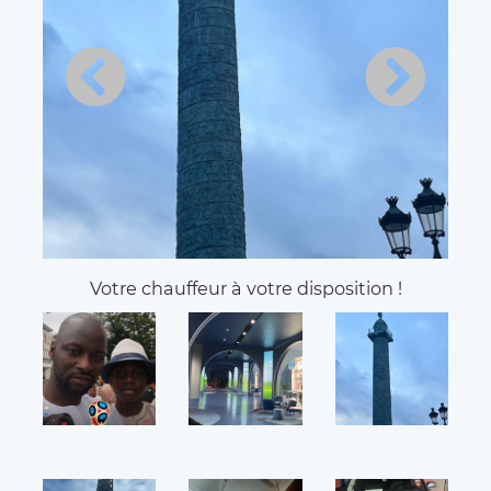
About Duawaraprestige75
AD, your VTC in La ville-du-
bois
Bonjour Je suis chauffeur depuis 2014. Sécurité
respect, ponctualité Anglais espagnol niveau
scolaire, En il de France, je connais Paris par cœur,
pas besoin des GPS je suis très très prudent sur la