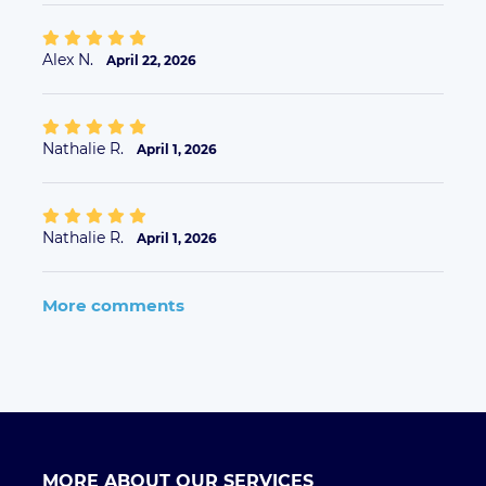
MORE ABOUT OUR SERVICES
Business Offer
FAQ clients
FAQ Driver
Taxi Paris
Terms of Uses
L'ENTREPRISE
Qui sommes-nous ?
Environmental Social Responsibility
Rejoignez l'équipe
Press
CONTACT
Contactez nous