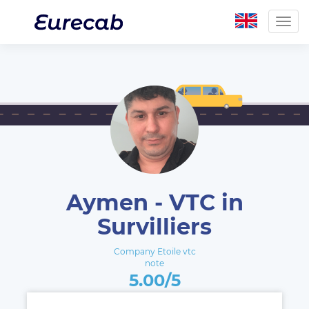
Togg
navig
Aymen - VTC in
Survilliers
Company Etoile vtc
note
5.00/5