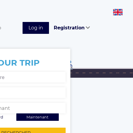
p
Log in
Registration
OUR TRIP
rd
Maintenant