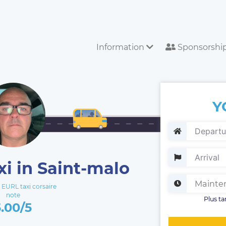
Information
Sponsorshi
Y
xi in Saint-malo
URL taxi corsaire
note
Plus ta
5.00/5