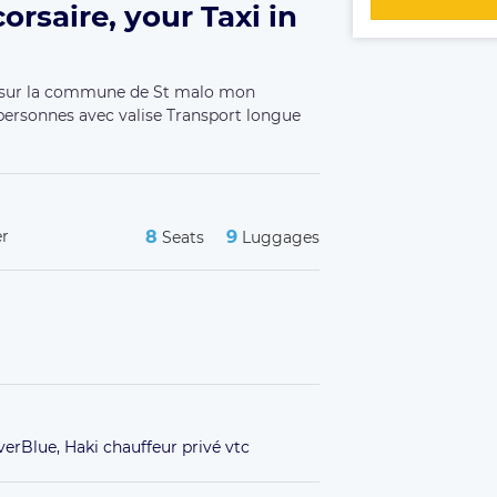
orsaire, your Taxi in
ns sur la commune de St malo mon
personnes avec valise Transport longue
er
8
9
Seats
Luggages
lverBlue,
Haki chauffeur privé vtc