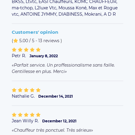
BKSS,
Ltvtc,
EASI Chauffeurs,
KOMC CHAUFFEUR,
ma-tchop,
L2luxe Vtc,
Moussa Koné,
Max et Rogue
vtc,
ANTOINE JYMMY,
DIABINESS,
Mokrani,
A D R
Customers' opinion
(
5.00 / 5 - 13 reviews
)
Petr R.
January 8, 2022
Parfait service. Un proffessionalisme sans faille.
Gentillesse en plus. Merci
Nathalie G.
December 14, 2021
Jean Willy R.
December 12, 2021
Chauffeur très ponctuel. Très sérieux