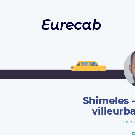
Shimeles -
villeurb
Compa