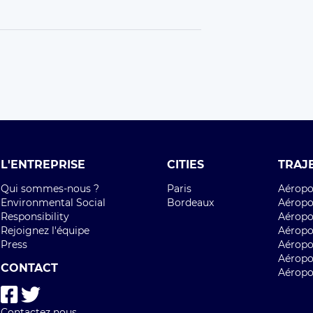
L'ENTREPRISE
CITIES
TRAJ
Qui sommes-nous ?
Paris
Aéropor
Environmental Social
Bordeaux
Aéropor
Responsibility
Aéropor
Rejoignez l'équipe
Aéropo
Press
Aéropo
Aéropo
CONTACT
Aéropo
Contactez nous