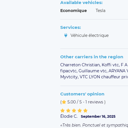
Available vehicles:
Economique
Tesla
Services:
Véhicule électrique
Other carriers in the region
Charreton Christian,
Koffi vtc,
F A
fipacvtc,
Guillaume vtc,
ARYANA 
Myvtcity,
VTC LYON chauffeur pri
Customers' opinion
(
5.00 / 5 - 1 reviews
)
Élodie C.
September 16, 2025
Très bien. Ponctuel et sympathiq