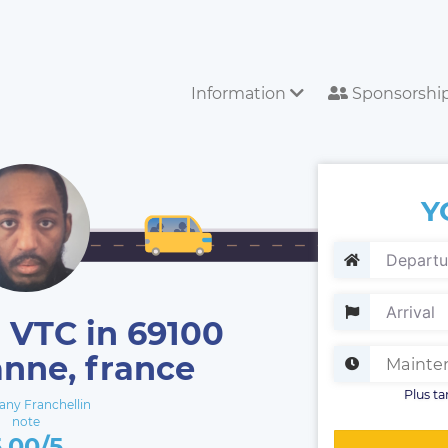
Information
Sponsorshi
Y
 VTC in 69100
anne, france
Plus ta
ny Franchellin
note
5.00/5