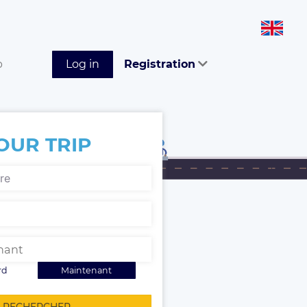
p
Log in
Registration
OUR TRIP
rd
Maintenant