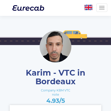
Togg
navig
Karim - VTC in
Bordeaux
Company KBM VTC
note
4.93/5