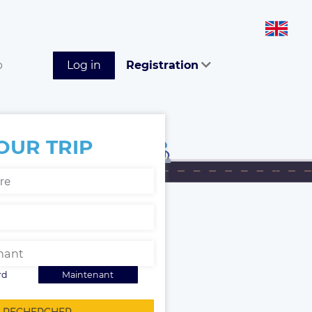
p
Log in
Registration
OUR TRIP
rd
Maintenant