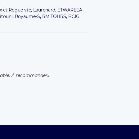
x et Rogue vtc,
Laurenard,
ETWAREEA
itouni,
Royaume-S,
RM TOURS,
BCIG
mable. A recommander