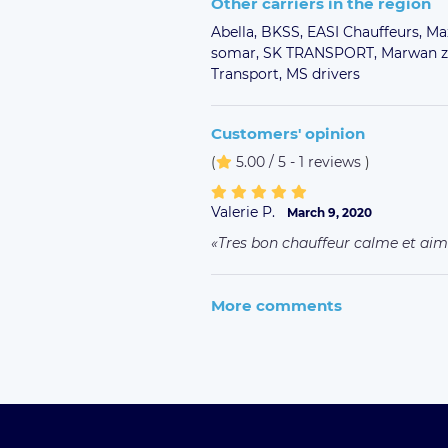
Other carriers in the region
Abella,
BKSS,
EASI Chauffeurs,
Ma
somar,
SK TRANSPORT,
Marwan z
Transport,
MS drivers
Customers' opinion
(
5.00 / 5 - 1 reviews
)
Valerie P.
March 9, 2020
Tres bon chauffeur calme et ai
More comments