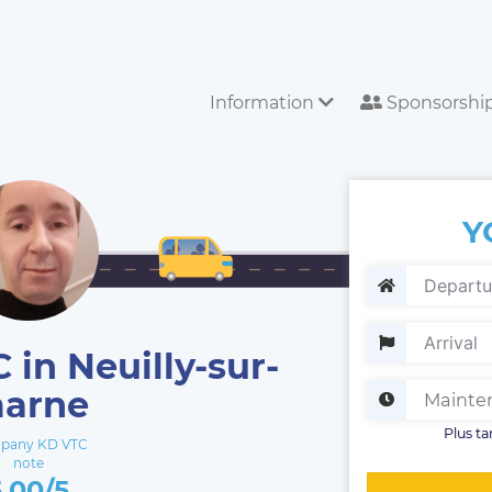
Information
Sponsorshi
Y
 in Neuilly-sur-
arne
Plus ta
pany KD VTC
note
5.00/5