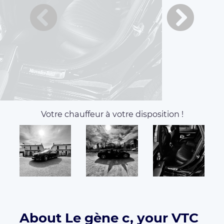
About Le gène c, your VTC
in Chessy
Bonjour à tous, l’entreprise « LGNC PARIS » service
de transport de personnes depuis 2016 vous
accompagne à bord d’un sublime Mercedes EQS
(berline de 5m20 100% électrique, confortable et
moderne ) et d’un chauffeur professionnel, ponctuel
et souriant. Merci pour votre confiance.
Available vehicles:
Economique
MERCEDES EQS
4
3
Seats
Luggages
Services:
Véhicule électrique