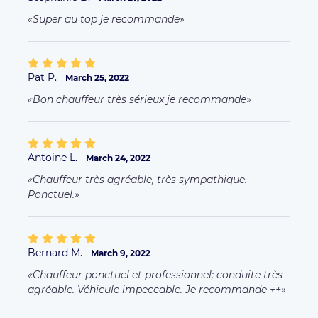
Bernard M.
March 9, 2022
Chauffeur ponctuel et professionnel; conduite très
agréable. Véhicule impeccable. Je recommande ++
More comments
MORE ABOUT OUR SERVICES
Business Offer
FAQ clients
FAQ Driver
Taxi Paris
Terms of Uses
L'ENTREPRISE