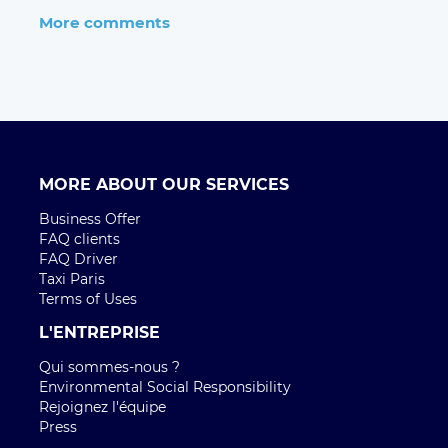
Qui sommes-nous ?
Environmental Social Responsibility
Rejoignez l'équipe
Press
CONTACT
Contactez nous
CITIES
Paris
Bordeaux
TRAJETS AÉROPORT
Aéroport Roissy Charles de Gaulle
Aéroport Paris Orly
Aéroport Beauvais Tillé
Aéroport Nice côte d'Azur
Aéroport Lyon Saint-Exupéry
Aéroport Bordeaux Mérignac