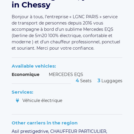
Other carriers in the region
Asil prestigedrive,
CHAUFFEUR PARTICULIER,
MBHTRANSPORT,
Marc VTC,
FL CAB,
MBH
transport,
INTERNATIONAL GASY-CAR,
exo trad,
Ardriveforyou,
Black n private,
A-Run Shuttle,
SOCIÉTÉ TUSBAR
Customers' opinion
(
5.00 / 5 - 17 reviews
)
Jimmy M.
August 5, 2023
Céline C.
April 4, 2023
Un chauffeur qui connaît son métier et le fait bien
Professionnel Sympathique Poli Allez y les yeux