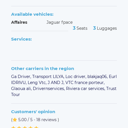
Available vehicles:
Affaires
Jaguar fpace
3
3
Seats
Luggages
Services:
Other carriers in the region
Ga Driver,
Transport LILYA,
Loc driver,
blakjaq06,
Eurl
IDRIVU,
Leng Vtc,
J AND J,
VTC france porteur,
Glaoua ali,
Drivernservices,
Riviera car services,
Trust
Tour
Customers' opinion
(
5.00 / 5 - 18 reviews
)