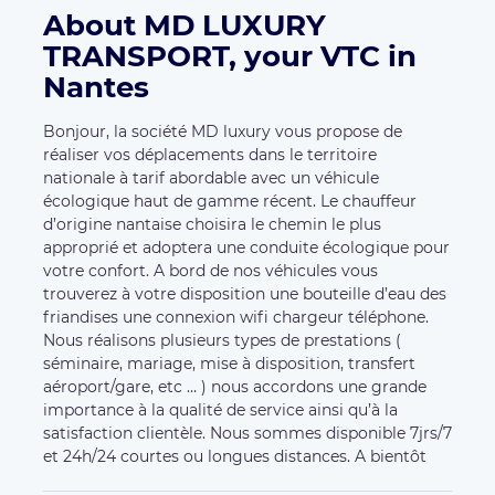
aéroport/gare, etc … ) nous accordons une grande
importance à la qualité de service ainsi qu’à la
satisfaction clientèle. Nous sommes disponible 7jrs/7
et 24h/24 courtes ou longues distances. A bientôt
Available vehicles:
Economique
Peugeot 508 gt hybride
4
4
Seats
Luggages
Services:
Car seat
Véhicule hybride
Wi-Fi
Other carriers in the region
KB Transport,
Ocean Express,
By44 vtc,
HTV,
Benoit
VTC,
BYOU VTC,
PLANETE VTC 44,
vtcservicepremium,
Etoile Saphir vtc,
GHK
TRANSPORT,
BHN VTC NANTES,
LN TRANSPORT