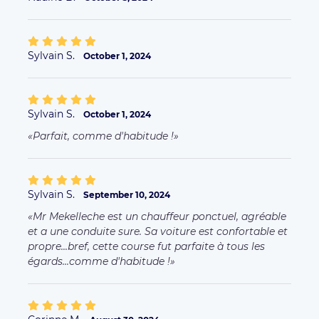
égards...comme d'habitude !
Corinne M.
August 30, 2024
Patricia P.
July 21, 2024
Chauffeur fiable et très courtois
Sylvain S.
July 20, 2024
Olivier V.
July 16, 2024
Très bien.