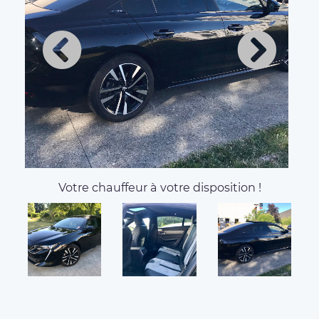
About MD LUXURY
TRANSPORT, your VTC in
Nantes
Bonjour, la société MD luxury vous propose de
réaliser vos déplacements dans le territoire
nationale à tarif abordable avec un véhicule
écologique haut de gamme récent. Le chauffeur
d’origine nantaise choisira le chemin le plus
approprié et adoptera une conduite écologique pour
votre confort. A bord de nos véhicules vous
trouverez à votre disposition une bouteille d’eau des
friandises une connexion wifi chargeur téléphone.
Nous réalisons plusieurs types de prestations (
séminaire, mariage, mise à disposition, transfert