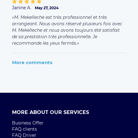
MORE ABOUT OUR SERVICES
Business Offer
FAQ clients
FAQ Driver
Taxi Paris
Terms of Uses
L'ENTREPRISE
Qui sommes-nous ?
Environmental Social Responsibility
Rejoignez l'équipe
Press
CONTACT
Contactez nous
CITIES
Paris
Bordeaux