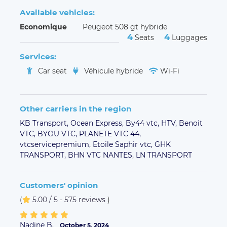
Customers' opinion
(
5.00 / 5 - 575 reviews
)
Nadine B.
October 5, 2024
Sylvain S.
October 1, 2024
Sylvain S.
October 1, 2024
Parfait, comme d'habitude !
Sylvain S.
September 10, 2024
Mr Mekelleche est un chauffeur ponctuel, agréable
et a une conduite sure. Sa voiture est confortable et
propre...bref, cette course fut parfaite à tous les