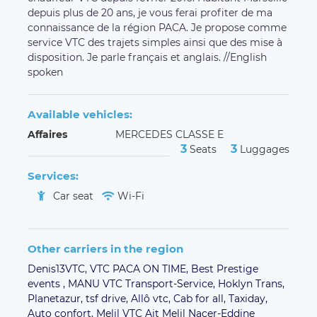
depuis plus de 20 ans, je vous ferai profiter de ma
connaissance de la région PACA. Je propose comme
service VTC des trajets simples ainsi que des mise à
disposition. Je parle français et anglais. //English
spoken
Available vehicles:
Affaires
MERCEDES CLASSE E
3
3
Seats
Luggages
Services:
Car seat
Wi-Fi
Other carriers in the region
Denis13VTC,
VTC PACA ON TIME,
Best Prestige
events ,
MANU VTC Transport-Service,
Hoklyn Trans,
Planetazur,
tsf drive,
Allô vtc,
Cab for all,
Taxiday,
Auto confort,
Melil VTC Ait Melil Nacer-Eddine