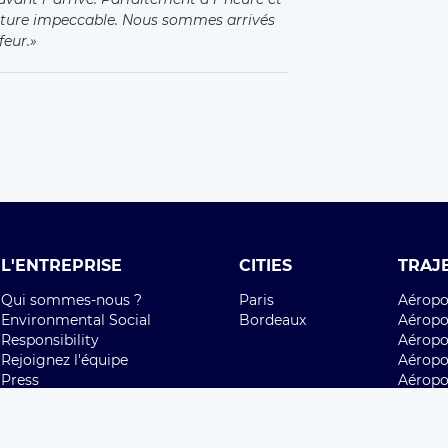
ture impeccable. Nous sommes arrivés
feur.
L'ENTREPRISE
CITIES
TRAJ
Qui sommes-nous ?
Paris
Aéropor
Environmental Social
Bordeaux
Aéropor
Responsibility
Aéropor
Rejoignez l'équipe
Aéropo
Press
Aéropo
Aéropo
CONTACT
Aéropo