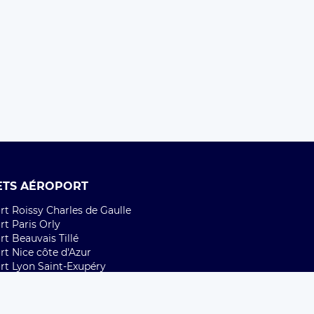
ETS AÉROPORT
t Roissy Charles de Gaulle
t Paris Orly
t Beauvais Tillé
rt Nice côte d'Azur
rt Lyon Saint-Exupéry
rt Bordeaux Mérignac
rt Marseille Provence