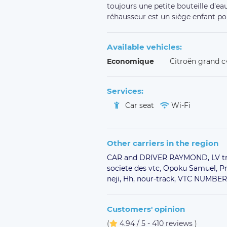
toujours une petite bouteille d'eau
réhausseur est un siège enfant pou
Available vehicles:
Economique
Citroën grand c
Services:
Car seat
Wi-Fi
Other carriers in the region
CAR and DRIVER RAYMOND,
LV t
societe des vtc,
Opoku Samuel,
Pr
neji,
Hh,
nour-track,
VTC NUMBER
Customers' opinion
(
4.94 / 5 - 410 reviews
)