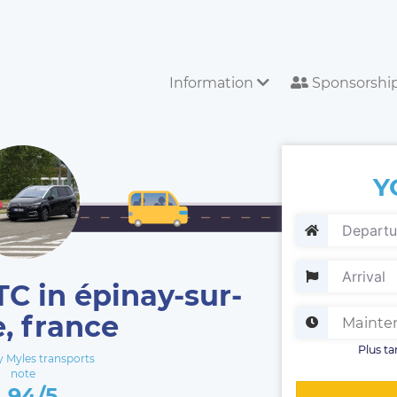
Information
Sponsorshi
Y
TC in épinay-sur-
e, france
Plus ta
Myles transports
note
.94/5