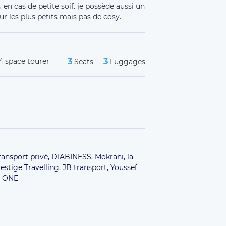
 en cas de petite soif. je possède aussi un
r les plus petits mais pas de cosy.
4 space tourer
3
3
Seats
Luggages
ransport privé,
DIABINESS,
Mokrani,
la
estige Travelling,
JB transport,
Youssef
 ONE