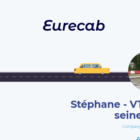
Stéphane - V
sein
Company 
4