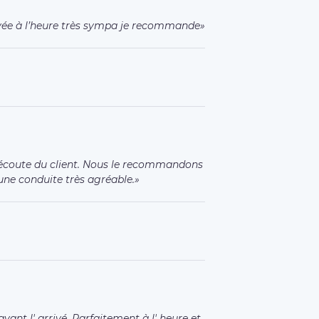
ivée à l’heure très sympa je recommande
 écoute du client. Nous le recommandons
 une conduite très agréable.
vant l' arrivé. Parfaitement à l' heure et