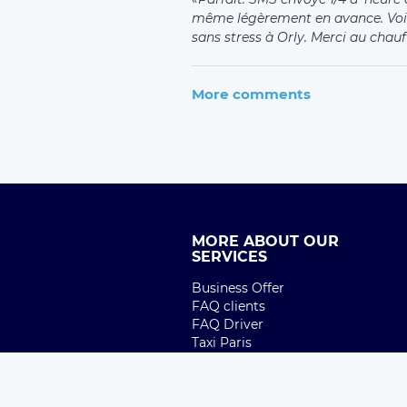
même légèrement en avance. Voi
sans stress à Orly. Merci au chauf
More comments
MORE ABOUT OUR
SERVICES
Business Offer
FAQ clients
FAQ Driver
Taxi Paris
Terms of Uses