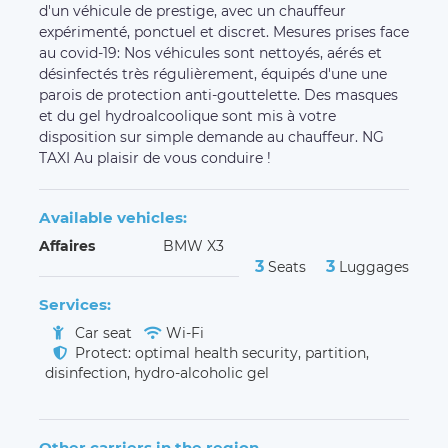
d'un véhicule de prestige, avec un chauffeur
expérimenté, ponctuel et discret. Mesures prises face
au covid-19: Nos véhicules sont nettoyés, aérés et
désinfectés très régulièrement, équipés d'une une
parois de protection anti-gouttelette. Des masques
et du gel hydroalcoolique sont mis à votre
disposition sur simple demande au chauffeur. NG
TAXI Au plaisir de vous conduire !
Available vehicles:
Affaires
BMW X3
3
3
Seats
Luggages
Services:
Car seat
Wi-Fi
Protect: optimal health security, partition,
disinfection, hydro-alcoholic gel
Other carriers in the region