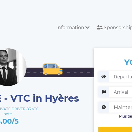
Information
Sponsorshi
Y
- VTC in Hyères
VATE DRIVER 83 VTC
note
Plus ta
5.00/5