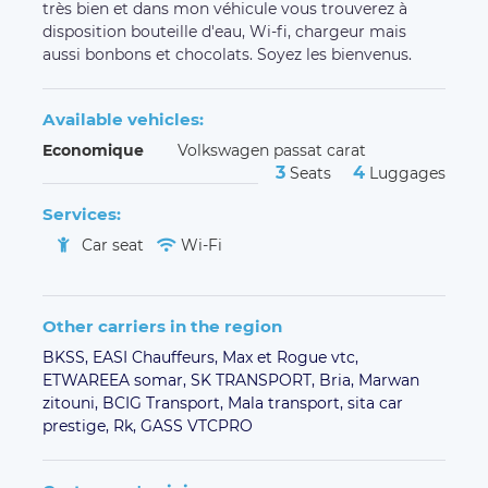
très bien et dans mon véhicule vous trouverez à
disposition bouteille d'eau, Wi-fi, chargeur mais
aussi bonbons et chocolats. Soyez les bienvenus.
Available vehicles:
Economique
Volkswagen passat carat
3
4
Seats
Luggages
Services:
Car seat
Wi-Fi
Other carriers in the region
BKSS,
EASI Chauffeurs,
Max et Rogue vtc,
ETWAREEA somar,
SK TRANSPORT,
Bria,
Marwan
zitouni,
BCIG Transport,
Mala transport,
sita car
prestige,
Rk,
GASS VTCPRO