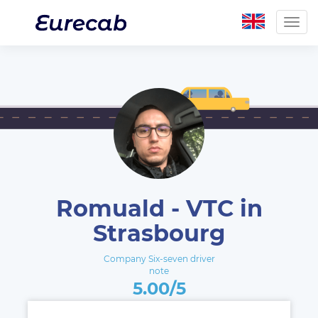
Togg
navig
Romuald - VTC in
Strasbourg
Company Six-seven driver
note
5.00/5