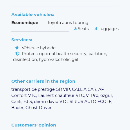
Available vehicles:
Economique
Toyota auris touring
3
3
Seats
Luggages
Services:
Véhicule hybride
Protect: optimal health security, partition,
disinfection, hydro-alcoholic gel
Other carriers in the region
transport de prestige GR VIP,
CALL A CAR,
AF
Confort VTC,
Laurent chauffeur VTC,
VTPro,
ozgur,
Canli,
FJ13,
demri david VTC,
SIRIUS AUTO ECOLE,
Bader,
Ghost Driver
Customers' opinion