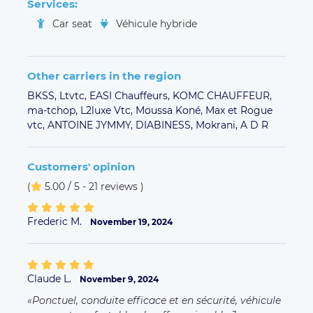
Services:
Car seat
Véhicule hybride
Other carriers in the region
BKSS,
Ltvtc,
EASI Chauffeurs,
KOMC CHAUFFEUR,
ma-tchop,
L2luxe Vtc,
Moussa Koné,
Max et Rogue
vtc,
ANTOINE JYMMY,
DIABINESS,
Mokrani,
A D R
Customers' opinion
(
5.00 / 5 - 21 reviews
)
Frederic M.
November 19, 2024
Claude L.
November 9, 2024
Ponctuel, conduite efficace et en sécurité, véhicule