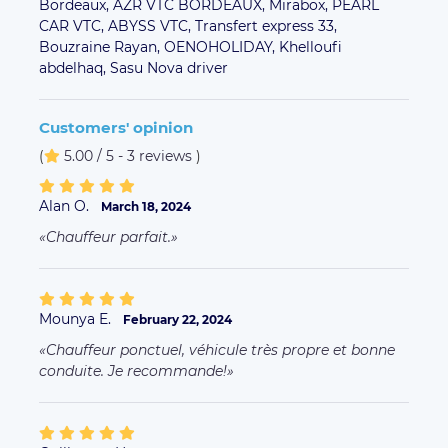
Bordeaux,
AZR VTC BORDEAUX,
Mirabox,
PEARL
CAR VTC,
ABYSS VTC,
Transfert express 33,
Bouzraine Rayan,
OENOHOLIDAY,
Khelloufi
abdelhaq,
Sasu Nova driver
Customers' opinion
(
5.00 / 5 - 3 reviews
)
Alan O.
March 18, 2024
Chauffeur parfait.
Mounya E.
February 22, 2024
Chauffeur ponctuel, véhicule très propre et bonne
conduite. Je recommande!