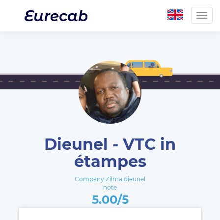
Togg
navig
Dieunel - VTC in
étampes
Company Zilma dieunel
note
5.00/5