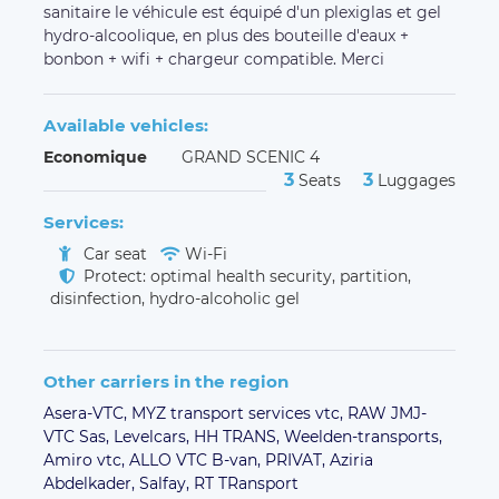
sanitaire le véhicule est équipé d'un plexiglas et gel
hydro-alcoolique, en plus des bouteille d'eaux +
bonbon + wifi + chargeur compatible. Merci
Available vehicles:
Economique
GRAND SCENIC 4
3
3
Seats
Luggages
Services:
Car seat
Wi-Fi
Protect: optimal health security, partition,
disinfection, hydro-alcoholic gel
Other carriers in the region
Asera-VTC,
MYZ transport services vtc,
RAW JMJ-
VTC Sas,
Levelcars,
HH TRANS,
Weelden-transports,
Amiro vtc,
ALLO VTC B-van,
PRIVAT,
Aziria
Abdelkader,
Salfay,
RT TRansport