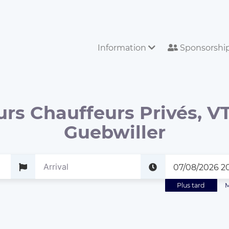
Information
Sponsorshi
urs Chauffeurs Privés, VT
Guebwiller
Plus tard
M