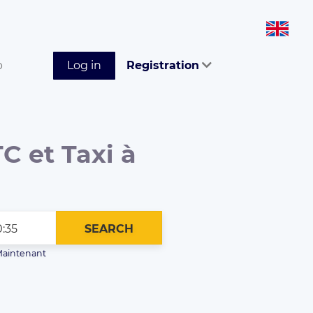
p
Log in
Registration
C et Taxi à
SEARCH
aintenant