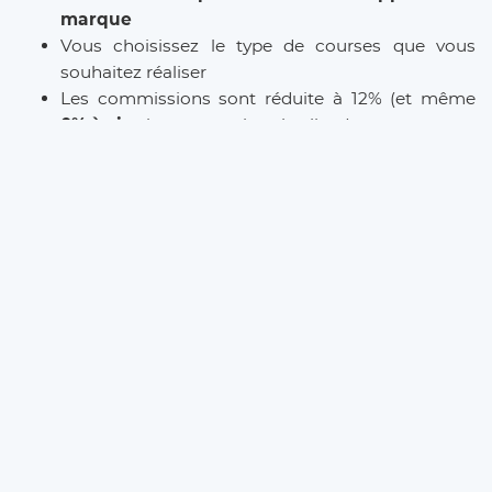
marque
Vous choisissez le type de courses que vous
souhaitez réaliser
Les commissions sont réduite à 12% (et même
0% à vie
si vous parrainez le client)
L’inscription est
gratuite
et il n’y a
aucun
abonnement
. Que vous soyez
Taxi
,
VTC
ou
Chauffeur Privé
, Eurecab est la solution pour
développer votre activité.
DRIVER REGISTRATION