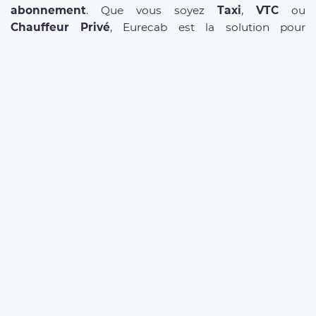
abonnement
. Que vous soyez
Taxi
,
VTC
ou
Chauffeur Privé
, Eurecab est la solution pour
développer votre activité.
DRIVER REGISTRATION
MORE ABOUT OUR SERVICES
Business Offer
FAQ clients
FAQ Driver