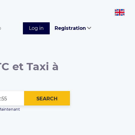
p
Log in
Registration
C et Taxi à
SEARCH
aintenant