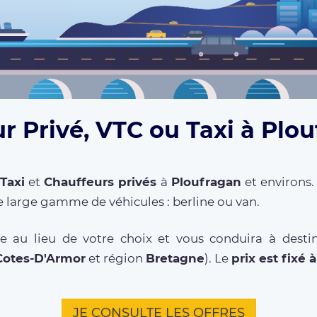
r Privé, VTC ou Taxi à Plo
Taxi
et
Chauffeurs privés
à
Ploufragan
et environs.
 large gamme de véhicules : berline ou van.
e au lieu de votre choix et vous conduira à destin
Cotes-D'Armor
et région
Bretagne
). Le
prix est fixé 
JE CONSULTE LES OFFRES