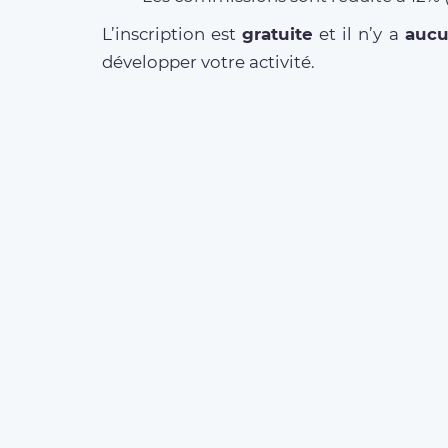
L’inscription est
gratuite
et il n’y a
auc
développer votre activité.
MORE ABOUT OUR
SERVICES
Business Offer
FAQ clients