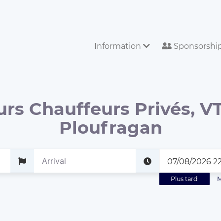
Information
Sponsorshi
urs Chauffeurs Privés, VT
Ploufragan
Plus tard
M