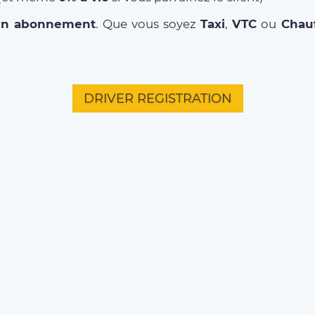
un abonnement
. Que vous soyez
Taxi
,
VTC
ou
Chauf
DRIVER REGISTRATION
L'ENTREPRISE
CITIES
TRAJ
Qui sommes-nous ?
Paris
Aéropor
Environmental Social
Bordeaux
Aéropor
Responsibility
Aéropor