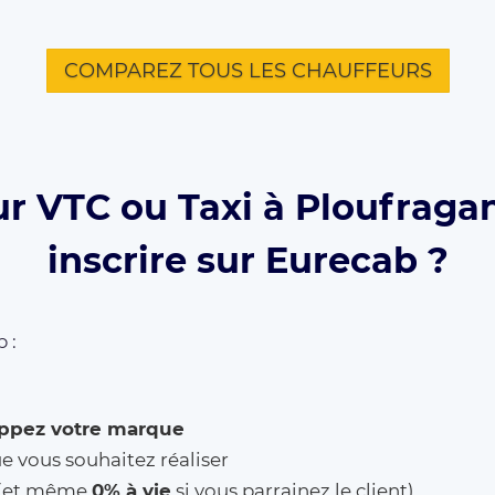
COMPAREZ TOUS LES CHAUFFEURS
ur VTC ou Taxi à Ploufragan
inscrire sur Eurecab ?
 :
ppez votre marque
ue vous souhaitez réaliser
% (et même
0% à vie
si vous parrainez le client)