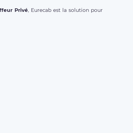
feur Privé
, Eurecab est la solution pour
ETS AÉROPORT
t Roissy Charles de Gaulle
t Paris Orly
t Beauvais Tillé