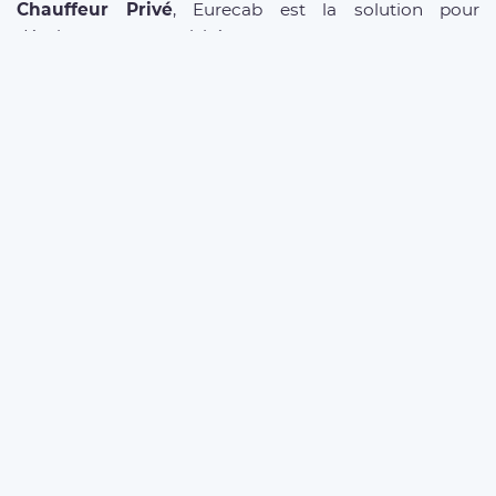
Chauffeur Privé
, Eurecab est la solution pour
développer votre activité.
DRIVER REGISTRATION
MORE ABOUT OUR SERVICES
Business Offer
FAQ clients
FAQ Driver
Taxi Paris
Terms of Uses