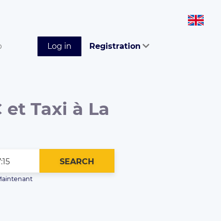
p
Log in
Registration
 et Taxi à La
SEARCH
aintenant