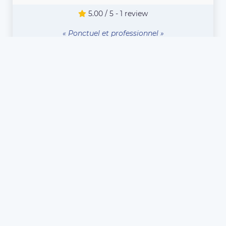
5.00 / 5 - 1 review
« Ponctuel et professionnel »
Nathalie D. - le 28/07/2022
COMPAREZ TOUS LES CHAUFFEURS
Vous êtes chauffeur VTC
ou Taxi à La Celle-Saint-
Cloud et souhaitez vous
inscrire sur Eurecab ?