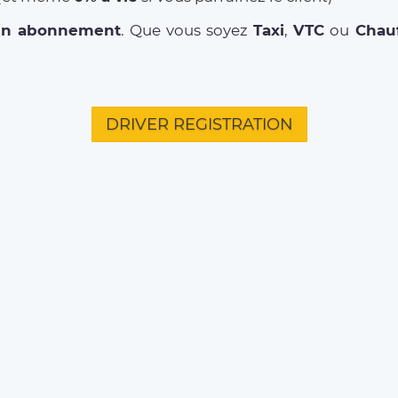
un abonnement
. Que vous soyez
Taxi
,
VTC
ou
Chauf
DRIVER REGISTRATION
L'ENTREPRISE
CITIES
TRAJ
Qui sommes-nous ?
Paris
Aéropor
Environmental Social
Bordeaux
Aéropor
Responsibility
Aéropor