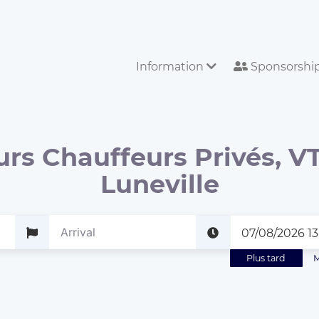
Information
Sponsorshi
urs Chauffeurs Privés, VT
Luneville
Plus tard
M