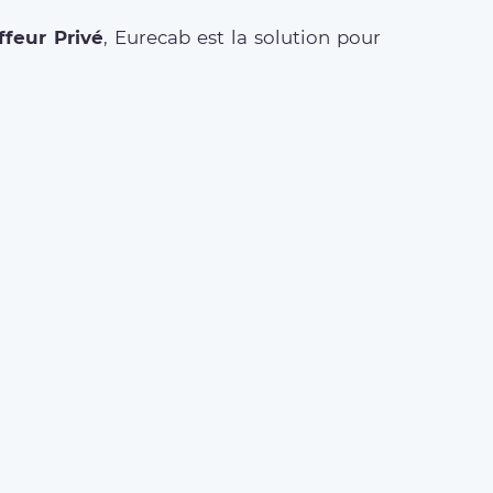
feur Privé
, Eurecab est la solution pour
ETS AÉROPORT
t Roissy Charles de Gaulle
t Paris Orly
t Beauvais Tillé