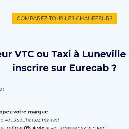
COMPAREZ TOUS LES CHAUFFEURS
ur VTC ou Taxi à Luneville
inscrire sur Eurecab ?
 :
ppez votre marque
ue vous souhaitez réaliser
% (et même
0% à vie
si vous parrainez le client)