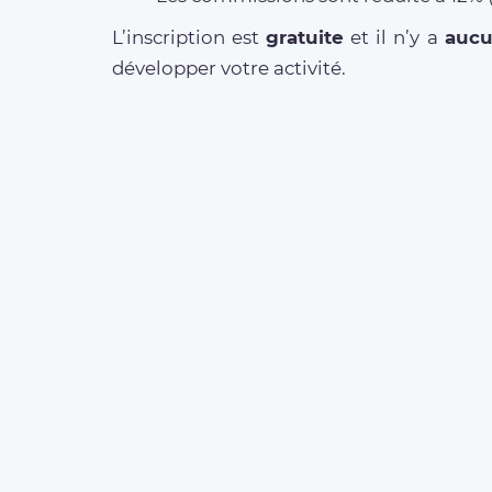
L’inscription est
gratuite
et il n’y a
auc
développer votre activité.
MORE ABOUT OUR
SERVICES
Business Offer
FAQ clients