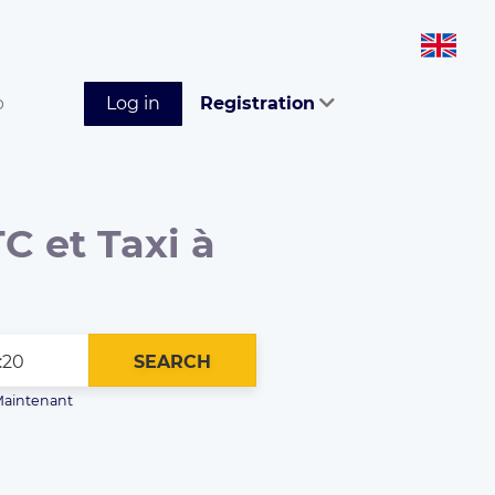
p
Log in
Registration
C et Taxi à
SEARCH
aintenant