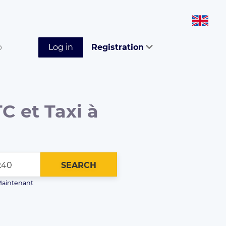
p
Log in
Registration
C et Taxi à
SEARCH
aintenant