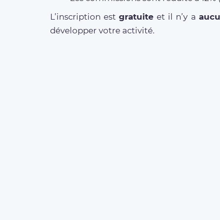
L’inscription est
gratuite
et il n’y a
auc
développer votre activité.
MORE ABOUT OUR
SERVICES
Business Offer
FAQ clients