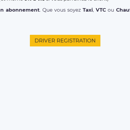
un abonnement
. Que vous soyez
Taxi
,
VTC
ou
Chauf
DRIVER REGISTRATION
L'ENTREPRISE
CITIES
TRAJ
Qui sommes-nous ?
Paris
Aéropor
Environmental Social
Bordeaux
Aéropor
Responsibility
Aéropor