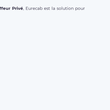
feur Privé
, Eurecab est la solution pour
ETS AÉROPORT
t Roissy Charles de Gaulle
t Paris Orly
t Beauvais Tillé