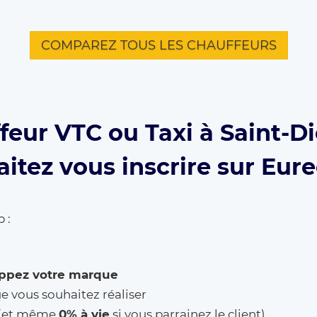
COMPAREZ TOUS LES CHAUFFEURS
feur VTC ou Taxi à Saint-D
itez vous inscrire sur Eur
 :
ppez votre marque
ue vous souhaitez réaliser
% (et même
0% à vie
si vous parrainez le client)