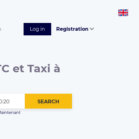
p
Log in
Registration
C et Taxi à
SEARCH
aintenant