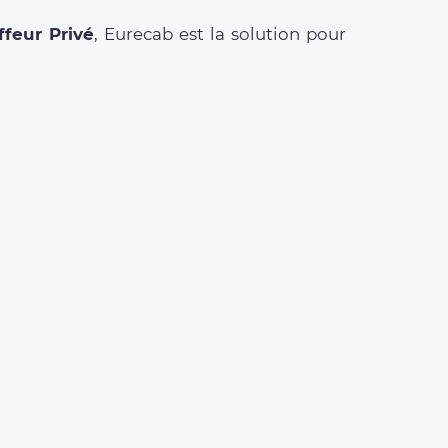
feur Privé
, Eurecab est la solution pour
ETS AÉROPORT
t Roissy Charles de Gaulle
t Paris Orly
t Beauvais Tillé