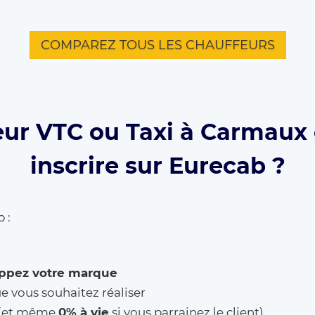
COMPAREZ TOUS LES CHAUFFEURS
eur VTC ou Taxi à Carmaux 
inscrire sur Eurecab ?
 :
ppez votre marque
ue vous souhaitez réaliser
% (et même
0% à vie
si vous parrainez le client)