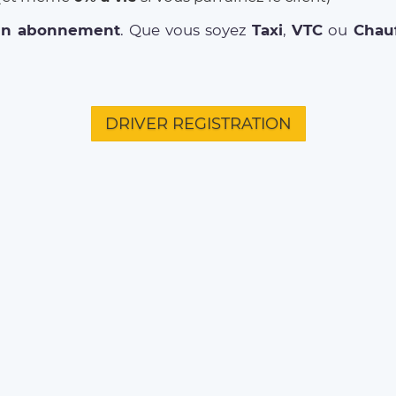
un abonnement
. Que vous soyez
Taxi
,
VTC
ou
Chauf
DRIVER REGISTRATION
L'ENTREPRISE
CITIES
TRAJ
Qui sommes-nous ?
Paris
Aéropor
Environmental Social
Bordeaux
Aéropor
Responsibility
Aéropor