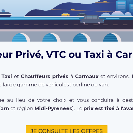
ur Privé, VTC ou Taxi à Ca
,
Taxi
et
Chauffeurs privés
à
Carmaux
et environs. 
 large gamme de véhicules : berline ou van.
e au lieu de votre choix et vous conduira à des
Tarn
et région
Midi-Pyrenees
). Le
prix est fixé à l'av
JE CONSULTE LES OFFRES