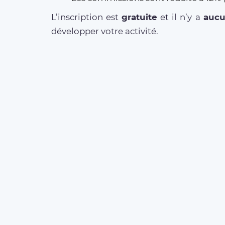
L’inscription est
gratuite
et il n’y a
auc
développer votre activité.
MORE ABOUT OUR
SERVICES
Business Offer
FAQ clients