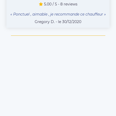
5.00 / 5 - 8 reviews
« Ponctuel , aimable , je recommande ce chauffeur »
Gregory D. - le 30/12/2020
COMPAREZ TOUS LES CHAUFFEURS
Vous êtes chauffeur VTC
ou Taxi à Croix et
souhaitez vous inscrire
sur Eurecab ?