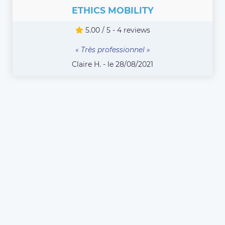
ETHICS MOBILITY
5.00 / 5 - 4 reviews
« Très professionnel »
Claire H. - le 28/08/2021
COMPAREZ TOUS LES CHAUFFEURS
Vous êtes chauffeur VTC
ou Taxi à Lys-Lez-Lannoy
et souhaitez vous