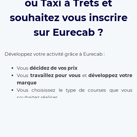
ou Taxi à Trets et
souhaitez vous inscrire
sur Eurecab ?
Développez votre activité grâce à Eurecab :
Vous
décidez de vos prix
Vous
travaillez pour vous
et
développez votre
marque
Vous choisissez le type de courses que vous
souhaitez réaliser
Les commissions sont réduite à 12% (et même
0% à vie
si vous parrainez le client)
L’inscription est
gratuite
et il n’y a
aucun
abonnement
. Que vous soyez
Taxi
,
VTC
ou