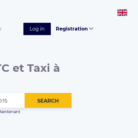
p
Log in
Registration
C et Taxi à
SEARCH
aintenant