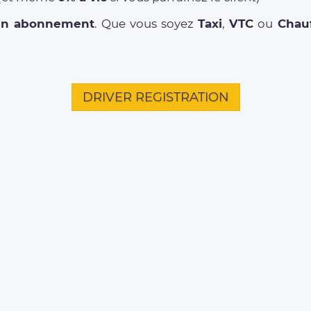
un abonnement
. Que vous soyez
Taxi
,
VTC
ou
Chauf
DRIVER REGISTRATION
L'ENTREPRISE
CITIES
TRAJ
Qui sommes-nous ?
Paris
Aéropor
Environmental Social
Bordeaux
Aéropor
Responsibility
Aéropor