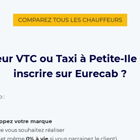
COMPAREZ TOUS LES CHAUFFEURS
ur VTC ou Taxi à Petite-Ile
inscrire sur Eurecab ?
 :
ppez votre marque
ue vous souhaitez réaliser
% (et même
0% à vie
si vous parrainez le client)