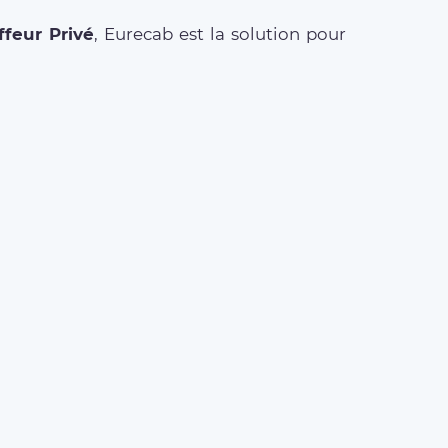
feur Privé
, Eurecab est la solution pour
ETS AÉROPORT
t Roissy Charles de Gaulle
t Paris Orly
t Beauvais Tillé