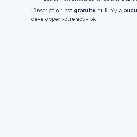
L’inscription est
gratuite
et il n’y a
auc
développer votre activité.
MORE ABOUT OUR
SERVICES
Business Offer
FAQ clients