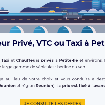
ur Privé, VTC ou Taxi à Peti
,
Taxi
et
Chauffeurs privés
à
Petite-Ile
et environs. 
 large gamme de véhicules : berline ou van.
e au lieu de votre choix et vous conduira à destin
Reunion
et région
Reunion
). Le
prix est fixé à l'avan
JE CONSULTE LES OFFRES