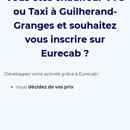
ou Taxi à Guilherand-
Granges et souhaitez
vous inscrire sur
Eurecab ?
Développez votre activité grâce à Eurecab :
Vous
décidez de vos prix
Vous
travaillez pour vous
et
développez votre
marque
Vous choisissez le type de courses que vous
souhaitez réaliser
Les commissions sont réduite à 12% (et même
0% à vie
si vous parrainez le client)