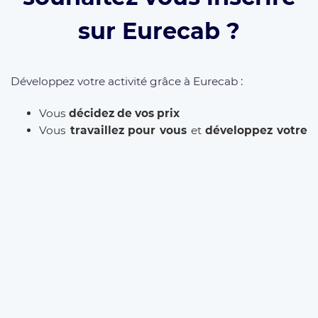
sur Eurecab ?
Développez votre activité grâce à Eurecab :
Vous
décidez de vos prix
Vous
travaillez pour vous
et
développez votre
marque
Vous choisissez le type de courses que vous
souhaitez réaliser
Les commissions sont réduite à 12% (et même
0% à vie
si vous parrainez le client)
L’inscription est
gratuite
et il n’y a
aucun
abonnement
. Que vous soyez
Taxi
,
VTC
ou
Chauffeur Privé
, Eurecab est la solution pour
développer votre activité.