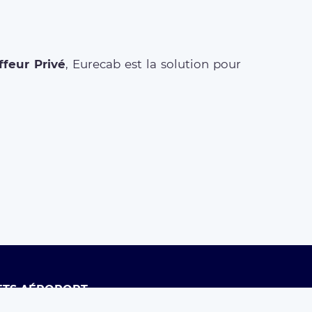
feur Privé
, Eurecab est la solution pour
ETS AÉROPORT