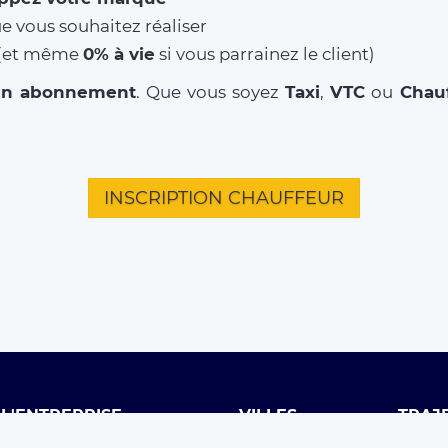
ue vous souhaitez réaliser
% (et même
0% à vie
si vous parrainez le client)
un abonnement
. Que vous soyez
Taxi
,
VTC
ou
Chauf
INSCRIPTION CHAUFFEUR
L'ENTREPRISE
VILLES
TRAJ