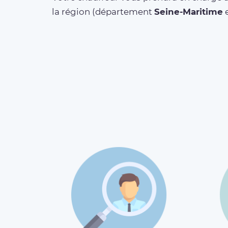
la région (département
Seine-Maritime
e