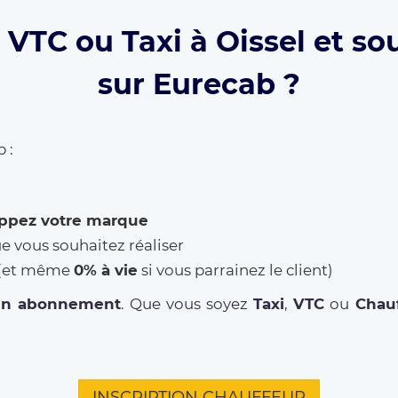
VTC ou Taxi à Oissel et so
sur Eurecab ?
 :
ppez votre marque
ue vous souhaitez réaliser
% (et même
0% à vie
si vous parrainez le client)
un abonnement
. Que vous soyez
Taxi
,
VTC
ou
Chauf
INSCRIPTION CHAUFFEUR