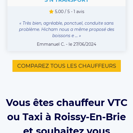
5.00 / 5 - 1 avis
« Très bien, agréable, ponctuel, conduite sans
problème. Hicham nous a même proposé des
boissons e ... »
Emmanuel C. - le 27/06/2024
COMPAREZ TOUS LES CHAUFFEURS
Vous êtes chauffeur VTC
ou Taxi à Roissy-En-Brie
et souhaitez vous