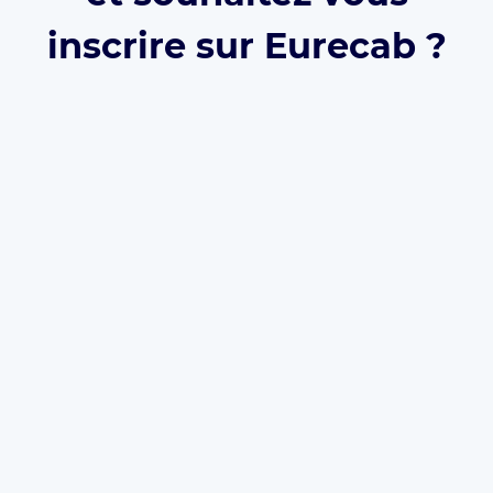
inscrire sur Eurecab ?
Développez votre activité grâce à Eurecab :
Vous
décidez de vos prix
Vous
travaillez pour vous
et
développez votre
marque
Vous choisissez le type de courses que vous
souhaitez réaliser
Les commissions sont réduite à 12% (et même
0% à vie
si vous parrainez le client)
L’inscription est
gratuite
et il n’y a
aucun
abonnement
. Que vous soyez
Taxi
,
VTC
ou
Chauffeur Privé
, Eurecab est la solution pour
développer votre activité.