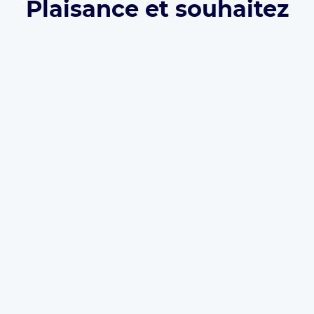
Plaisance et souhaitez
vous inscrire sur
Eurecab ?
Développez votre activité grâce à Eurecab :
Vous
décidez de vos prix
Vous
travaillez pour vous
et
développez votre
marque
Vous choisissez le type de courses que vous
souhaitez réaliser
Les commissions sont réduite à 12% (et même
0% à vie
si vous parrainez le client)
L’inscription est
gratuite
et il n’y a
aucun
abonnement
. Que vous soyez
Taxi
,
VTC
ou