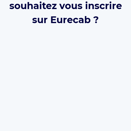
souhaitez vous inscrire
sur Eurecab ?
Développez votre activité grâce à Eurecab :
Vous
décidez de vos prix
Vous
travaillez pour vous
et
développez votre
marque
Vous choisissez le type de courses que vous
souhaitez réaliser
Les commissions sont réduite à 12% (et même
0% à vie
si vous parrainez le client)
L’inscription est
gratuite
et il n’y a
aucun
abonnement
. Que vous soyez
Taxi
,
VTC
ou
Chauffeur Privé
, Eurecab est la solution pour
développer votre activité.